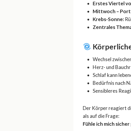
Erstes Viertel v
Mittwoch – Port
Krebs-Sonne:
Rüc
Zentrales Thema
Körperlich
Wechsel zwischen
Herz- und Bauchr
Schlaf kann leben
Bedürfnis nach Nä
Sensibleres Reag
Der Körper reagiert 
als auf die Frage:
Fühle ich mich siche