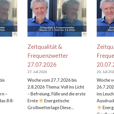
Zeitqualität &
Zeitqu
Frequenzwetter
Frequ
27.07.2026
20.07
27. Juli 2026
20. Juli 20
bis
Woche vom 27.7.2026 bis
Woche vo
m
2.8.2026 Thema: Voll ins Licht
26.7.202
rn –
– Befreiung, Fülle und die erste
ins Leuch
das 8:8-
Ernte
Energetische
Ausdruck
Großwetterlage Diese…
Energ