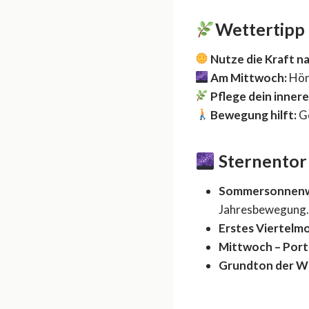
Wettertipp 
Nutze die Kraft n
Am Mittwoch:
Höre
Pflege dein inner
Bewegung hilft:
Ge
Sternentor
Sommersonnenwen
Jahresbewegung.
Erstes Viertelmo
Mittwoch – Port
Grundton der W