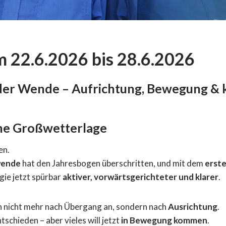
 22.6.2026 bis 28.6.2026
er Wende – Aufrichtung, Bewegung & k
he Großwetterlage
en.
ende
hat den Jahresbogen überschritten, und mit dem
erst
gie jetzt spürbar
aktiver, vorwärtsgerichteter und klarer
.
h nicht mehr nach Übergang an, sondern nach
Ausrichtung
.
ntschieden – aber vieles will jetzt
in Bewegung kommen
.