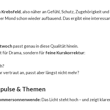
m
Krebsfeld
, also näher an Gefühl, Schutz, Zugehörigkeit un
 der Mond schon wieder aufbauend. Das ergibt eine interessa
ttwoch
passt genau in diese Qualität hinein.
ht für Drama, sondern für
feine Kurskorrektur
:
ch?
r vertraut an, passt aber längst nicht mehr?
mpulse & Themen
Sommersonnenwende:
Das Licht steht hoch – und zeigt klare