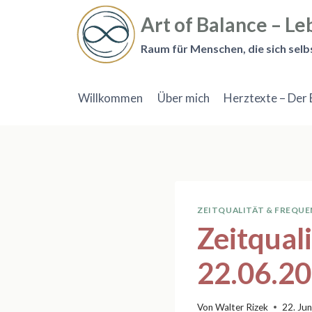
Zum
Art of Balance – Leb
Inhalt
springen
Raum für Menschen, die sich selb
Willkommen
Über mich
Herztexte – Der 
ZEITQUALITÄT & FREQU
Zeitqual
22.06.2
Von
Walter Rizek
22. Ju