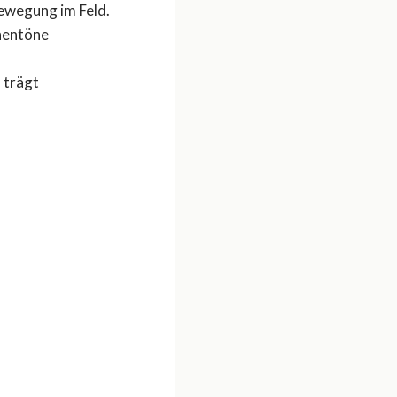
ewegung im Feld.
hentöne
 trägt