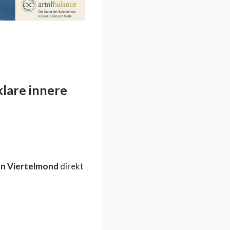
lare innere
en Viertelmond
direkt