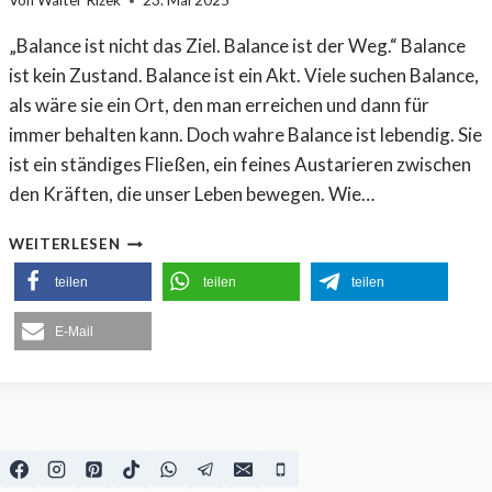
Von
Walter Rizek
23. Mai 2025
„Balance ist nicht das Ziel. Balance ist der Weg.“ Balance
ist kein Zustand. Balance ist ein Akt. Viele suchen Balance,
als wäre sie ein Ort, den man erreichen und dann für
immer behalten kann. Doch wahre Balance ist lebendig. Sie
ist ein ständiges Fließen, ein feines Austarieren zwischen
den Kräften, die unser Leben bewegen. Wie…
B
WEITERLESEN
A
teilen
L
teilen
teilen
A
N
E-Mail
C
E
A
K
T
E
N