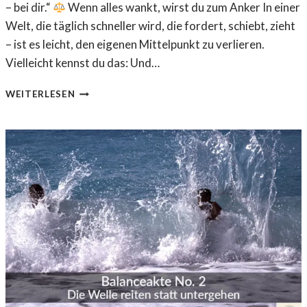
– bei dir.“
Wenn alles wankt, wirst du zum Anker In einer
Welt, die täglich schneller wird, die fordert, schiebt, zieht
– ist es leicht, den eigenen Mittelpunkt zu verlieren.
Vielleicht kennst du das: Und…
B
WEITERLESEN
A
L
A
N
C
E
A
K
T
E
N
O
.
3