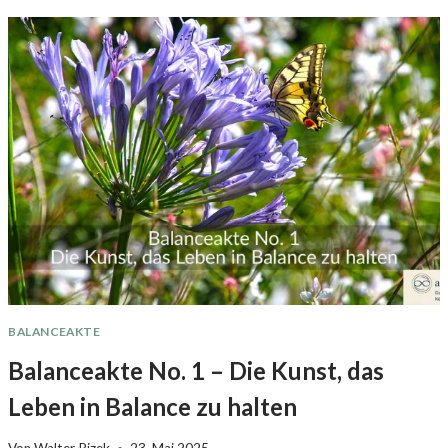
L
A
N
C
E
A
K
T
E
N
O
.
2
BALANCEAKTE
Balanceakte No. 1 – Die Kunst, das
Leben in Balance zu halten