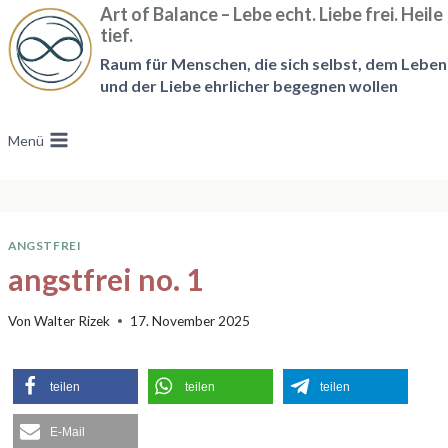
Zum
Art of Balance – Lebe echt. Liebe frei. Heile
tief.
Inhalt
Raum für Menschen, die sich selbst, dem Leben
springen
und der Liebe ehrlicher begegnen wollen
Menü
ANGSTFREI
angstfrei no. 1
Von
Walter Rizek
17. November 2025
teilen
teilen
teilen
E-Mail