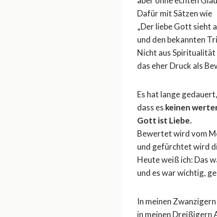
aber ohne echten Gla
Dafür mit Sätzen wie
„Der liebe Gott sieht a
und den bekannten Tri
Nicht aus Spiritualitä
das eher Druck als Be
Es hat lange gedauert,
dass es
keinen werte
Gott ist Liebe.
Bewertet wird vom M
und gefürchtet wird di
Heute weiß ich: Das 
und es war wichtig, g
In meinen Zwanzigern 
in meinen Dreißigern 