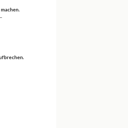
n machen.
 –
aufbrechen.
–