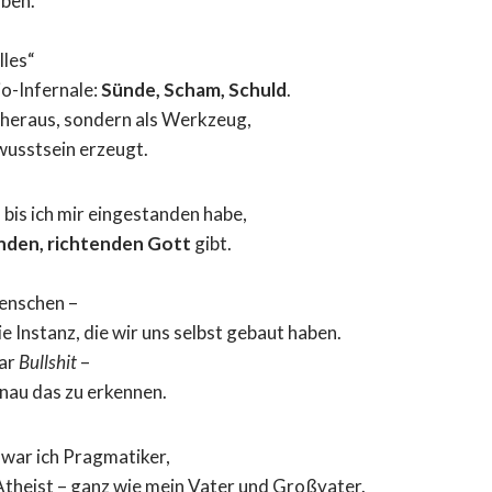
uben.
lles“
o-Infernale:
Sünde, Scham, Schuld
.
t heraus, sondern als Werkzeug,
wusstsein erzeugt.
 bis ich mir eingestanden habe,
nden, richtenden Gott
gibt.
enschen –
e Instanz, die wir uns selbst gebaut haben.
war
Bullshit
–
enau das zu erkennen.
war ich Pragmatiker,
Atheist – ganz wie mein Vater und Großvater.