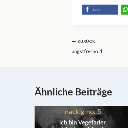
teilen
Beitragsnavi
ZURÜCK
angstfrei no. 1
Ähnliche Beiträge