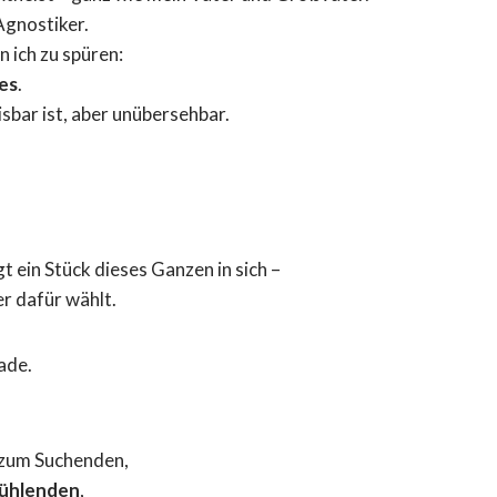
Agnostiker.
 ich zu spüren:
es
.
sbar ist, aber unübersehbar.
 ein Stück dieses Ganzen in sich –
r dafür wählt.
ade.
zum Suchenden,
ühlenden
,