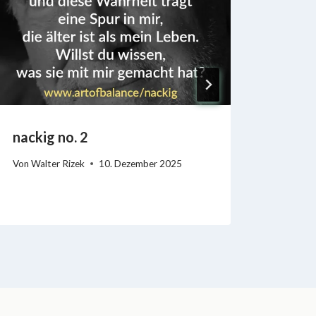
nackig no. 2
Mei L
2025
Von
Walter Rizek
10. Dezember 2025
Von
Wal