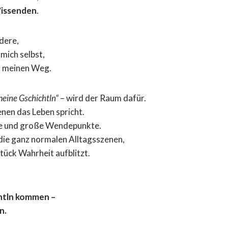
issenden
.
dere,
mich selbst,
r meinen Weg.
eine Gschichtln“
– wird der Raum dafür.
enen das Leben spricht.
sse und große Wendepunkte.
die ganz normalen Alltagsszenen,
Stück Wahrheit aufblitzt.
htln kommen –
n.