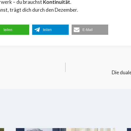
rwerk – du brauchst
Kontinuität
.
innst, trägt dich durch den Dezember.
teilen
teilen
E-Mail
gation
Die dual