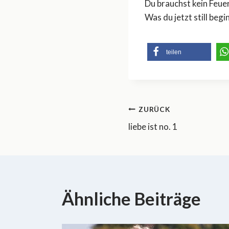
Du brauchst kein Feue
Was du jetzt still beg
teilen
Beitragsnavi
ZURÜCK
liebe ist no. 1
Ähnliche Beiträge