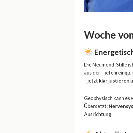
Woche vom
Energetisc
Die Neumond-Stille ist
aus der Tiefenreinigun
– jetzt
klar justieren
Geophysisch kann es w
Übersetzt:
Nervensys
Ausrichtung.