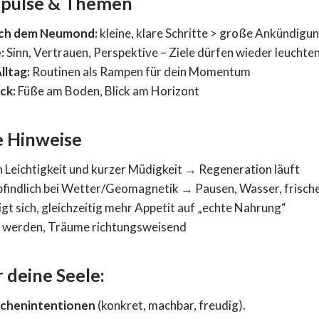
mpulse & Themen
ch dem Neumond:
kleine, klare Schritte > große Ankündigu
:
Sinn, Vertrauen, Perspektive – Ziele dürfen wieder leuchte
lltag:
Routinen als Rampen für dein Momentum
ck:
Füße am Boden, Blick am Horizont
e Hinweise
 Leichtigkeit und kurzer Müdigkeit → Regeneration läuft
indlich bei Wetter/Geomagnetik → Pausen, Wasser, frische
t sich, gleichzeitig mehr Appetit auf „echte Nahrung“
er werden, Träume richtungsweisend
 deine Seele:
ochenintentionen
(konkret, machbar, freudig).