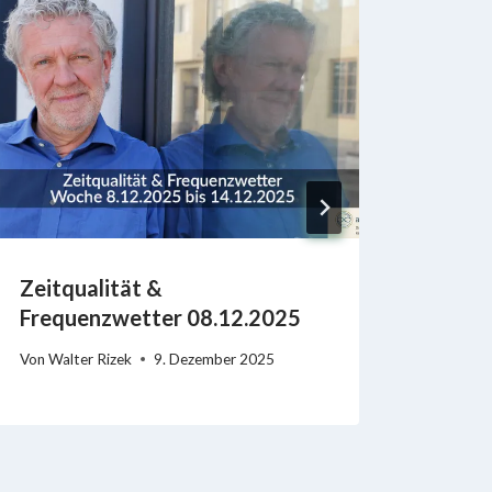
Zeitqualität &
Zeitq
Frequenzwetter 08.12.2025
Freq
Von
Walter Rizek
9. Dezember 2025
Von
Wal