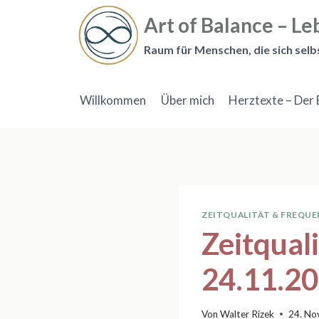
Zum
Art of Balance – Leb
Inhalt
springen
Raum für Menschen, die sich selb
Willkommen
Über mich
Herztexte – Der 
ZEITQUALITÄT & FREQU
Zeitqual
24.11.2
Von
Walter Rizek
24. No