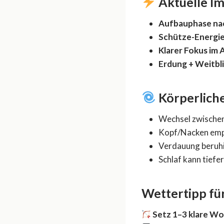
Aktuelle I
Aufbauphase na
Schütze-Energie
Klarer Fokus im A
Erdung + Weitbli
Körperlich
Wechsel zwischen
Kopf/Nacken empf
Verdauung beruhig
Schlaf kann tief
Wettertipp für
Setz 1–3 klare W