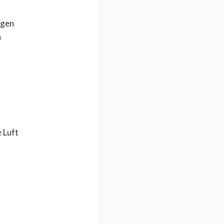
ngen
n
 Luft