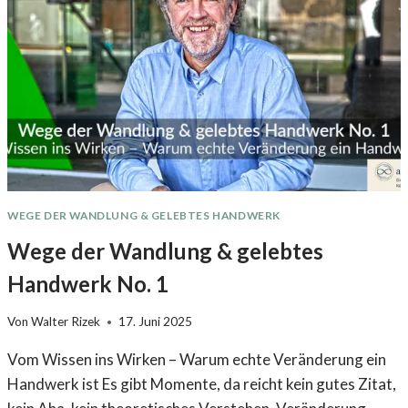
W
A
N
D
L
U
N
G
&
G
E
WEGE DER WANDLUNG & GELEBTES HANDWERK
L
E
Wege der Wandlung & gelebtes
B
Handwerk No. 1
T
E
S
Von
Walter Rizek
17. Juni 2025
H
A
Vom Wissen ins Wirken – Warum echte Veränderung ein
N
Handwerk ist Es gibt Momente, da reicht kein gutes Zitat,
D