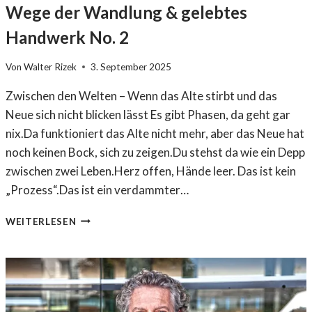
Wege der Wandlung & gelebtes
Handwerk No. 2
Von
Walter Rizek
3. September 2025
Zwischen den Welten – Wenn das Alte stirbt und das
Neue sich nicht blicken lässt Es gibt Phasen, da geht gar
nix.Da funktioniert das Alte nicht mehr, aber das Neue hat
noch keinen Bock, sich zu zeigen.Du stehst da wie ein Depp
zwischen zwei Leben.Herz offen, Hände leer. Das ist kein
„Prozess“.Das ist ein verdammter…
W
WEITERLESEN
E
G
E
D
E
R