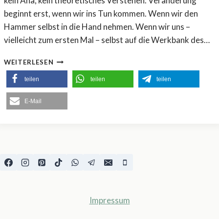
kein Aha, kein theoretisches Verstehen. Veränderung
W
E
beginnt erst, wenn wir ins Tun kommen. Wenn wir den
R
Hammer selbst in die Hand nehmen. Wenn wir uns –
K
vielleicht zum ersten Mal – selbst auf die Werkbank des…
N
O
W
WEITERLESEN
.
E
2
teilen
G
teilen
teilen
E
D
E-Mail
E
R
W
A
N
D
L
U
N
Impressum
G
&