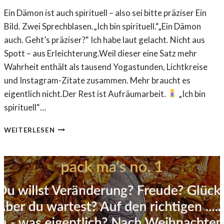
Ein Dämon ist auch spirituell – also sei bitte präziser Ein
Bild. Zwei Sprechblasen.„Ich bin spirituell.“„Ein Dämon
auch. Geht’s präziser?“ Ich habe laut gelacht. Nicht aus
Spott – aus Erleichterung.Weil dieser eine Satz mehr
Wahrheit enthält als tausend Yogastunden, Lichtkreise
und Instagram-Zitate zusammen. Mehr braucht es
eigentlich nicht.Der Rest ist Aufräumarbeit.
„Ich bin
spirituell“…
W
WEITERLESEN
E
G
E
D
E
R
W
A
N