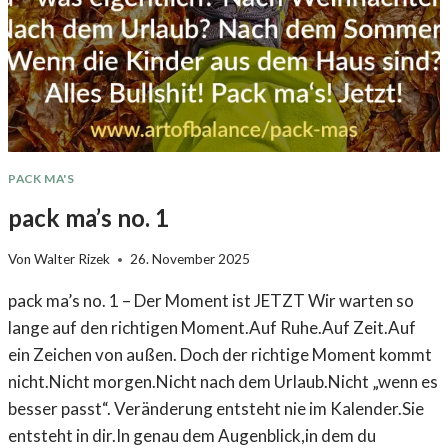
D
L
U
N
G
&
G
E
PACK MA'S
L
E
pack ma’s no. 1
B
T
Von
Walter Rizek
26. November 2025
E
S
pack ma’s no. 1 – Der Moment ist JETZT Wir warten so
H
lange auf den richtigen Moment.Auf Ruhe.Auf Zeit.Auf
A
N
ein Zeichen von außen. Doch der richtige Moment kommt
D
nicht.Nicht morgen.Nicht nach dem Urlaub.Nicht „wenn es
W
besser passt“. Veränderung entsteht nie im Kalender.Sie
E
entsteht in dir.In genau dem Augenblick,in dem du
R